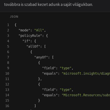
továbbra is szabad kezet adunk a saját világukban.
1

{
2

"mode"
:
"All"
,
3

"policyRule"
:
{
4

"if"
:
{
5

"allOf"
:
[
6

{
7

"anyOf"
:
[
8

{
9

"field"
:
"type"
,
10

"equals"
:
"microsoft.insights/diag
11

},
12

{
13

"field"
:
"type"
,
14

"equals"
:
"Microsoft.Resources/sub
15

}
16

]