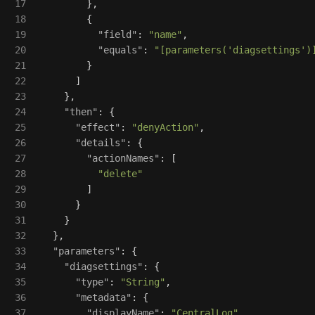
17

},
18

{
19

"field"
:
"name"
,
20

"equals"
:
"[parameters('diagsettings')
21

}
22

]
23

},
24

"then"
:
{
25

"effect"
:
"denyAction"
,
26

"details"
:
{
27

"actionNames"
:
[
28

"delete"
29

]
30

}
31

}
32

},
33

"parameters"
:
{
34

"diagsettings"
:
{
35

"type"
:
"String"
,
36

"metadata"
:
{
37

"displayName"
:
"CentralLog"
,