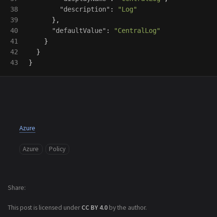
38

"description"
:
"Log"
39

},
40

"defaultValue"
:
"CentralLog"
41

}
42

}
}
Azure
Azure
Policy
Share
This post is licensed under
CC BY 4.0
by the author.