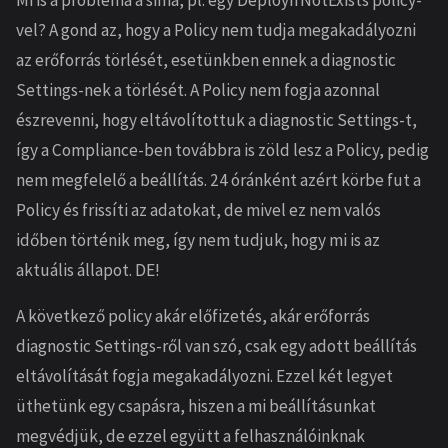
Mi is a probléma a sima, pl. egy DeployIfNotExists policy-
vel? A gond az, hogy a Policy nem tudja megakadályozni
az erőforrás törlését, esetünkben ennek a diagnostic
Settings-nek a törlését. A Policy nem fogja azonnal
észrevenni, hogy eltávolítottuk a diagnostic Settings-t,
így a Compliance-ben továbbra is zöld lesz a Policy, pedig
nem megfelelő a beállítás. 24 óránként azért körbe fut a
Policy és frissíti az adatokat, de mivel ez nem valós
időben történik meg, így nem tudjuk, hogy mi is az
aktuális állapot. DE!
A következő policy akár előfizetés, akár erőforrás
diagnostic Settings-ről van szó, csak egy adott beállítás
eltávolítását fogja megakadályozni. Ezzel két legyet
üthetünk egy csapásra, hiszen a mi beállításunkat
megvédjük, de ezzel együtt a felhasználóinknak