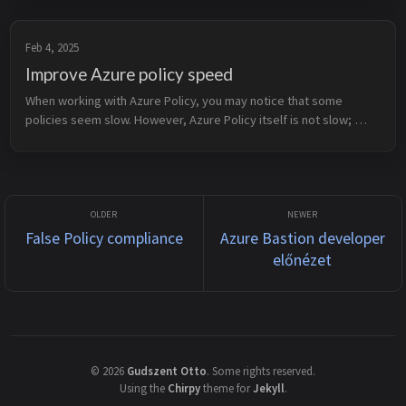
automated b...
Feb 4, 2025
Improve Azure policy speed
When working with Azure Policy, you may notice that some 
policies seem slow. However, Azure Policy itself is not slow; 
rather, some settings—mostly in built-in policies—force a 10-
minute wait. Some...
False Policy compliance
Azure Bastion developer
előnézet
©
2026
Gudszent Otto
.
Some rights reserved.
Using the
Chirpy
theme for
Jekyll
.