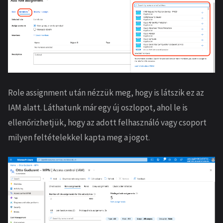
Role assignment után nézzük meg, hogy is látszik ez az
IAM alatt. Láthatunk már egy új oszlopot, ahol le is
ellenőrizhetjük, hogy az adott felhasználó vagy csoport
milyen feltételekkel kapta meg a jogot.