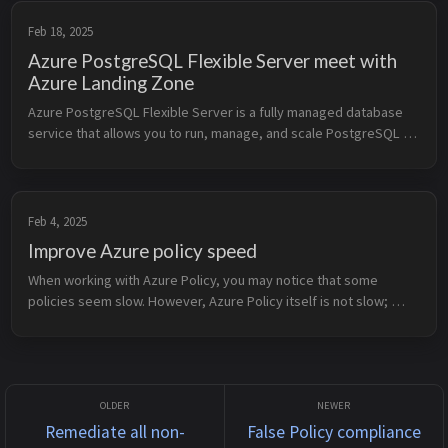
Feb 18, 2025
Azure PostgreSQL Flexible Server meet with
Azure Landing Zone
Azure PostgreSQL Flexible Server is a fully managed database 
service that allows you to run, manage, and scale PostgreSQL 
databases in the cloud. It provides built-in high availability, 
automated b...
Feb 4, 2025
Improve Azure policy speed
When working with Azure Policy, you may notice that some 
policies seem slow. However, Azure Policy itself is not slow; 
rather, some settings—mostly in built-in policies—force a 10-
minute wait. Some...
Remediate all non-
False Policy compliance