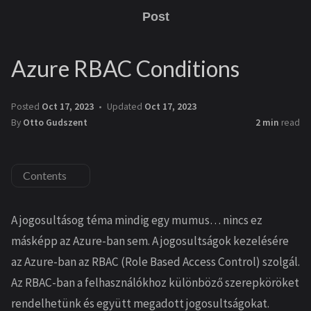
Post
Azure RBAC Conditions
Posted
Oct 17, 2023
Updated
Oct 17, 2023
By
Otto Gudszent
2 min
read
Contents
A jogosultásog téma mindig egy mumus… nincs ez
másképp az Azure-ban sem. A jogosultságok kezelésére
az Azure-ban az RBAC (Role Based Access Control) szolgál.
Az RBAC-ban a felhasználókhoz különböző szerepköröket
rendelhetünk és együtt megadott jogosultságokat.