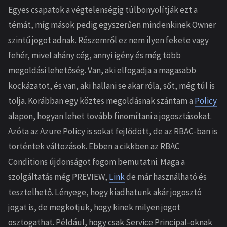
Egyes csapatok a végtelenségig túlbonyolítják ezt a
témát, míg mások pedig egyszerűen mindenkinek Owner
szintű jogot adnak. Részemről ez nem ilyen fekete vagy
fehér, mivel ahány cég, annyi igény és még több
megoldási lehetőség. Van, aki elfogadja a magasabb
kockázatot, és van, aki hallani se akar róla, sőt, még túl is
tolja. Korábban egy köztes megoldásnak szántam a
Policy
alapon, hogyan lehet tovább finomítani a jogosztásokat.
Azóta az Azure Policy is sokat fejlődött, de az RBAC-ban is
történtek változások. Ebben a cikkben az RBAC
Conditions újdonságot fogom bemutatni. Maga a
szolgáltatás még PREVIEW,
Link
de már használható és
tesztelhető. Lényege, hogy kiadhatunk akár jogosztó
jogat is, de megkötjük, hogy kinek milyen jogot
osztogathat. Például, hogy csak Service Principal-oknak