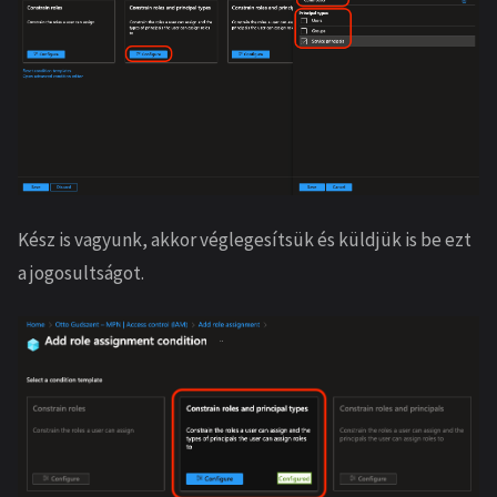
Kész is vagyunk, akkor véglegesítsük és küldjük is be ezt
a jogosultságot.