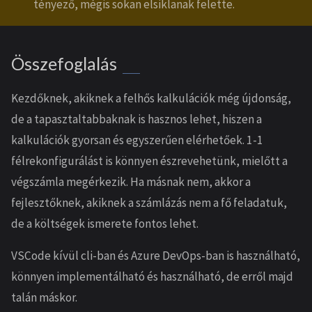
tényező, mégis sokan elsiklanak felette.
Összefoglalás
Kezdőknek, akiknek a felhős kalkulációk még újdonság,
de a tapasztaltabbaknak is hasznos lehet, hiszen a
kalkulációk gyorsan és egyszerűen elérhetőek. 1-1
félrekonfigurálást is könnyen észrevehetünk, mielőtt a
végszámla megérkezik. Ha másnak nem, akkor a
fejlesztőknek, akiknek a számlázás nem a fő feladatuk,
de a költségek ismerete fontos lehet.
VSCode kívül cli-ban és Azure DevOps-ban is használható,
könnyen implementálható és használható, de erről majd
talán máskor.