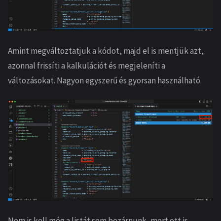
Amint megváltoztatjuk a kódot, majd el is mentjük azt,
azonnal frissíti a kalkulációt és megjeleníti a
változásokat. Nagyon egyszerű és gyorsan használható.
Nem is kell még a listát sem bezárnunk, mert ott is