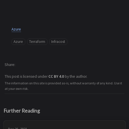
Azure
Azure
Terraform
Infracost
Share
This post is licensed under
CC BY 4.0
by the author.
The information on this site is provided as-is, without warranty of any kind. Use it
at your own risk.
Further Reading