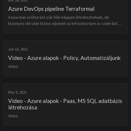
Dec 26, 2021
Azure DevOps pipeline Terraformal
Azure-ban erőforrást sok féle képpen létrehozhatunk, de 
bizonyos idő után biztos eljutunk az Infrastructure as code (IaC) 
megoldásokig. Ha már rendelkezésünkre áll a kellő tudás ahhoz, 
hogy kész in...
Jun 14, 2022
Video - Azure alapok - Policy, Automatizáljunk
Video
May 9, 2022
Video - Azure alapok - Paas, MS SQL adatbázis
létrehozása
Video