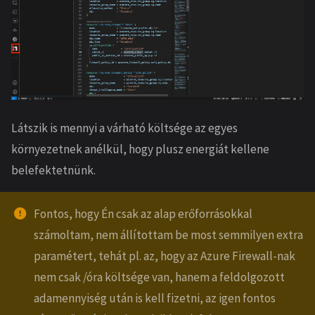
Látszik is mennyi a várható költsége az egyes
környezetnek anélkül, hogy plusz energiát kellene
belefektetnünk.
Fontos, hogy Én csak az alap erőforrásokkal
számoltam, nem állítottam be most semmilyen extra
paramétert, tehát pl. az, hogy az Azure Firewall-nak
nem csak /óra költsége van, hanem a feldolgozott
adamennyiség után is kell fizetni, az igen fontos