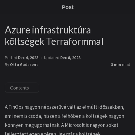
Post
Azure infrastruktúra
költségek Terraformmal
Posted
Dec 4, 2023
Updated
Dec 6, 2023
By
Otto Gudszent
3 min
read
Contents
A FinOps nagyon népszerűvé vált az elmúlt időszakban,
ami nem is csoda, hiszen a felhőben a költségek nagyon
könnyen megugorhatnak. A Microsoft is nagyon sokat
fejlesztett ezen a téren, így már a költségek