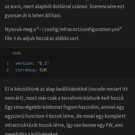
az euro, mert alapból dollárral számol. Szerencsére ezt
gyorsan át is lehet állítani.
Nyissuk meg a “~/.config/infracost/configuration.yml”
file-t és adjuk hozzá az alábbi sort.
1

version
:
"
0.1"
currency
:
EUR
El is készültünk az alap beállításokkal (vscode restart itt
nem árt), most már csak a terraform kódunk kell hozzá.
Egy sima régebbi kódomat fogom használni, amivel egy
egyszerű function-t hozok létre, de mivel egy komplett
infrastruktúrát hozok létre, így van benne egy FW, ami
megdobja a költségeket…