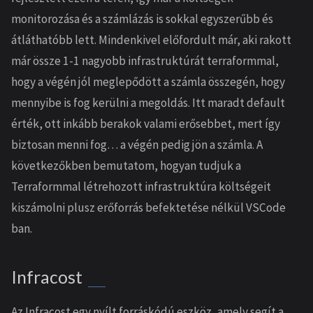
monitorozása és a számlázás is sokkal egyszerűbb és
átláthatóbb lett. Mindenkivel előfordult már, aki rakott
már össze 1-1 nagyobb infrastruktúrát terraformmal,
hogy a végén jól meglepődött a számla összegén, hogy
mennyibe is fog kerülni a megoldás. Itt maradt default
érték, ott inkább berakok valami erősebbet, mert így
biztosan menni fog… a végén pedig jön a számla. A
következőkben bemutatom, hogyan tudjuk a
Terraformmal létrehozott infrastruktúra költségeit
kiszámolni plusz erőforrás befektetése nélkül VSCode
ban.
Infracost
Az Infracost egy nyílt forráskódú eszköz, amely segít a