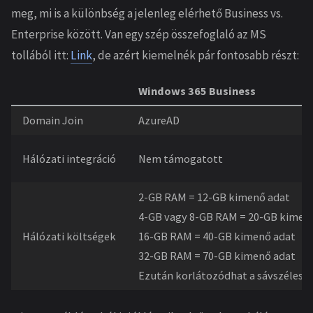
meg, mi is a különbség a jelenleg elérhető Business vs.
Enterprise között. Van egy szép összefoglaló az MS
tollából itt:
Link
, de azért kiemelnék pár fontosabb részt:
Windows 365 Business
Domain Join
AzureAD
Hálózati integráció
Nem támogatott
2-GB RAM = 12-GB kimenő adat
4-GB vagy 8-GB RAM = 20-GB kimen
Hálózati költségek
16-GB RAM = 40-GB kimenő adat
32-GB RAM = 70-GB kimenő adat
Ezután korlátozódhat a sávszéless