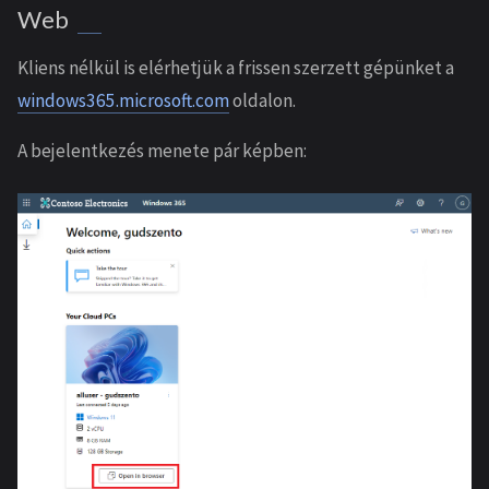
Web
Kliens nélkül is elérhetjük a frissen szerzett gépünket a
windows365.microsoft.com
oldalon.
A bejelentkezés menete pár képben: