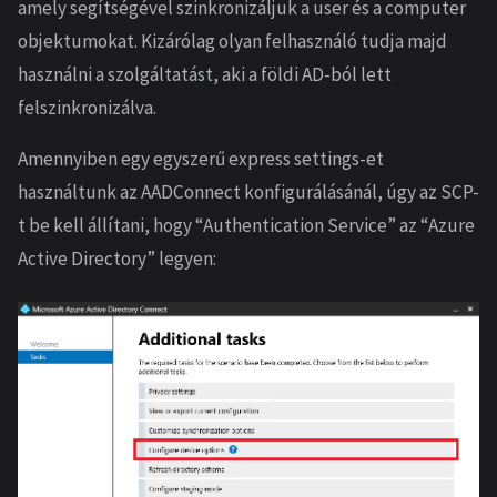
amely segítségével szinkronizáljuk a user és a computer
objektumokat. Kizárólag olyan felhasználó tudja majd
használni a szolgáltatást, aki a földi AD-ból lett
felszinkronizálva.
Amennyiben egy egyszerű express settings-et
használtunk az AADConnect konfigurálásánál, úgy az SCP-
t be kell állítani, hogy “Authentication Service” az “Azure
Active Directory” legyen: