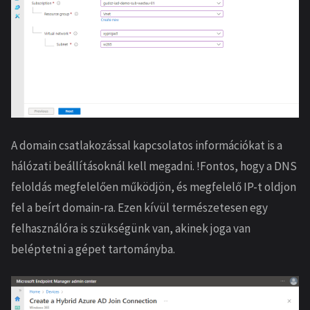
A domain csatlakozással kapcsolatos információkat is a
hálózati beállításoknál kell megadni. !Fontos, hogy a DNS
feloldás megfelelően működjön, és megfelelő IP-t oldjon
fel a beírt domain-ra. Ezen kívül természetesen egy
felhasználóra is szükségünk van, akinek joga van
beléptetni a gépet tartományba.