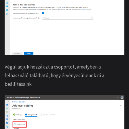
Végül adjuk hozzá azt a csoportot, amelyben a
felhasználó található, hogy érvényesüljenek rá a
beállításaink.