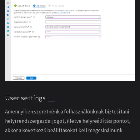
User settings
Amennyiben szeretnénk a felhasználónknak biztosítani
helyi rendszergazdai jogot, illetve helyreállítási pontot,
akkor a következő beállításokat kell megcsinálnunk.