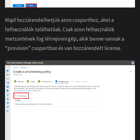
Majd hozzárendelhetjük azon csoporthoz, ahol a
felhasználók találhatóak. Csak azon felhasználók
metszetének fog létrejönni gép, akik benne vannak a
“provision” csoportban és van hozzárendelt license.