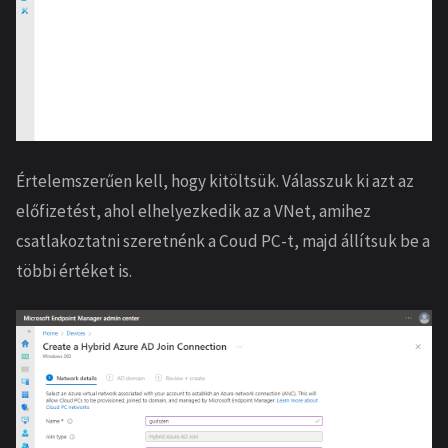
Értelemszerűen kell, hogy kitöltsük. Válasszuk ki azt az
előfizetést, ahol elhelyezkedik az a VNet, amihez
csatlakoztatni szeretnénk a Coud PC-t, majd állítsuk be a
többi értéket is.