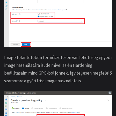
Image tekintetében természetesen van lehetőség egyedi
image használatára is, de mivel az én Hardening
beállításaim mind GPO-ból jönnek, így teljesen megfelelő
számomra a gyári friss image használata is.