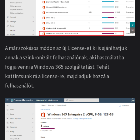
A már szokásos módon az új License-et ki is ajánlhatjuk
annak a szinkronizált felhasználónak, aki használatba
fogja venni a Windows 365 szolgáltatást. Tehát
kattintsunk rá a license-re, majd adjuk hozzá a
felhasználót.