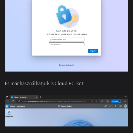
És már használhatjuk is Cloud PC-ket.