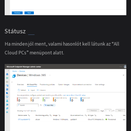
Státusz
Ha minden jól ment, valami hasonlót kell látunk az “All
Cloud PCs” menüpont alatt.