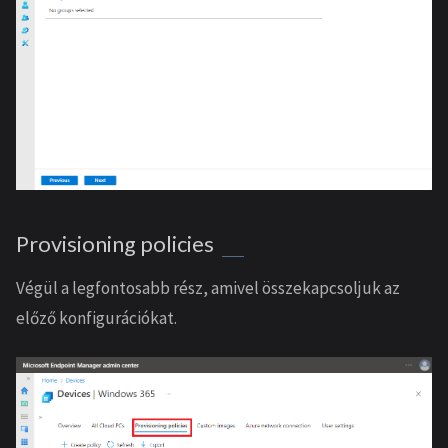
Provisioning policies
Végül a legfontosabb rész, amivel összekapcsoljuk az
előző konfigurációkat.