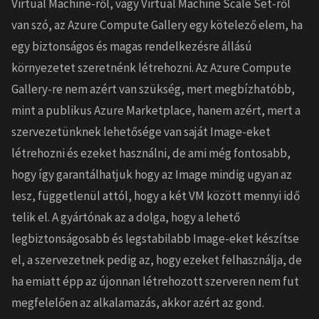
Virtual Machine-ről, vagy Virtual Machine Scale Set-ről
van szó, az Azure Compute Gallery egy kötelező elem, ha
egy biztonságos és magas rendelkezésre állású
környezetet szeretnénk létrehozni. Az Azure Compute
Gallery-re nem azért van szükség, mert megbízhatóbb,
mint a publikus Azure Marketplace, hanem azért, mert a
szervezetünknek lehetősége van saját Image-eket
létrehozni és ezeket használni, de ami még fontosabb,
hogy így garantálhatjuk hogy az Image mindig ugyan az
lesz, függetlenül attól, hogy a két VM között mennyi idő
telik el. A gyártónak az a dolga, hogy a lehető
legbiztonságosabb és legstabilabb Image-eket készítse
el, a szervezetnek pedig az, hogy ezeket felhasználja, de
ha emiatt épp az újonnan létrehozott szerveren nem fut
megfelelően az alkalamazás, akkor azért az gond.