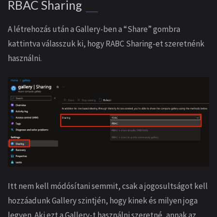
RBAC Sharing
A létrehozás után a Gallery-ben a “Share” gombra
kattintva válasszuk ki, hogy RABC Sharing-et szeretnénk
használni.
Itt nem kell módósítani semmit, csak a jogosultságot kell
hozzáadunk Gallery szintjén, hogy kinek és milyen joga
legyen. Aki ezt a Gallery-t használni szeretné, annak az