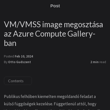
Post
VM/VMSS image megosztása
az Azure Compute Gallery-
ban
Posted
Feb 10, 2024
By
Otto Gudszent
2 min
read
Contents
Publikus felhőben kiemelten megoldandó feladat a
külső függőségek kezelése. Függetlenül attól, hogy