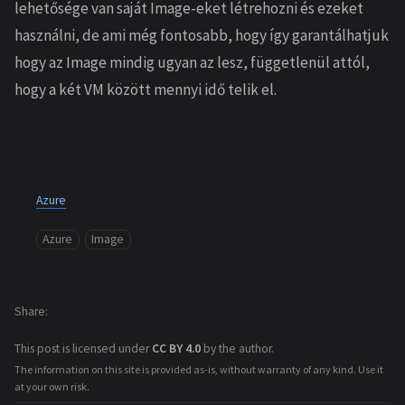
lehetősége van saját Image-eket létrehozni és ezeket
használni, de ami még fontosabb, hogy így garantálhatjuk
hogy az Image mindig ugyan az lesz, függetlenül attól,
hogy a két VM között mennyi idő telik el.
Azure
Azure
Image
Share
This post is licensed under
CC BY 4.0
by the author.
The information on this site is provided as-is, without warranty of any kind. Use it
at your own risk.