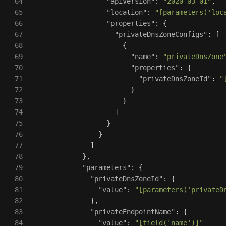
64

"apiVersion"
:
"2020-03-01"
,
65

"location"
:
"[parameters('loc
66

"properties"
:
{
67

"privateDnsZoneConfigs"
:
[
68

{
69

"name"
:
"privateDnsZone
70

"properties"
:
{
71

"privateDnsZoneId"
:
"
72

}
73

}
74

]
75

}
76

}
77

]
78

},
79

"parameters"
:
{
80

"privateDnsZoneId"
:
{
81

"value"
:
"[parameters('privateD
82

},
83

"privateEndpointName"
:
{
84

"value"
:
"[field('name')]"