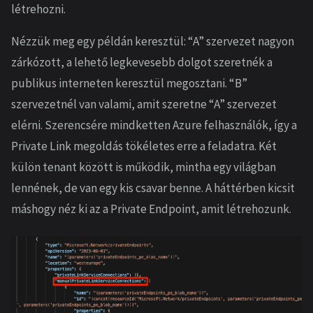
létrehozni.
Nézzük meg egy példán keresztül: “A” szervezet nagyon
zárkózott, a lehető legkevesebb dolgot szeretnék a
publikus interneten keresztül megosztani. “B”
szervezetnél van valami, amit szeretne “A” szervezet
elérni. Szerencsére mindketten Azure felhasználók, így a
Private Link megoldás tökéletes erre a feladatra. Két
külön tenant között is működik, mintha egy világban
lennének, de van egy kis csavar benne. A háttérben kicsit
máshogy néz ki az a Private Endpoint, amit létrehozunk.