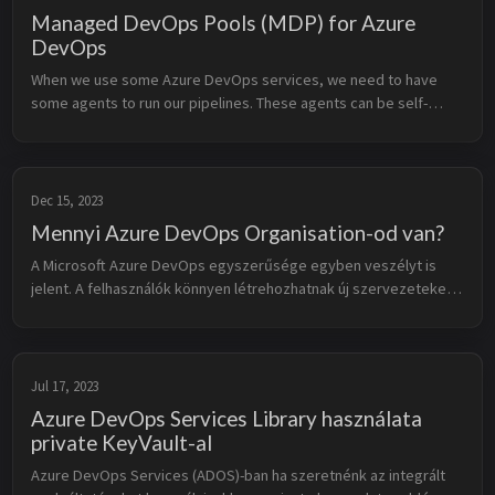
Managed DevOps Pools (MDP) for Azure
DevOps
When we use some Azure DevOps services, we need to have 
some agents to run our pipelines. These agents can be self-
hosted or Microsoft-hosted. Both of them have pro/cont, 
Microsoft-hosted agents ar...
Dec 15, 2023
Mennyi Azure DevOps Organisation-od van?
A Microsoft Azure DevOps egyszerűsége egyben veszélyt is 
jelent. A felhasználók könnyen létrehozhatnak új szervezeteket, 
amiket aztán nem használnak, de nem is törlik, vagy ami néha 
rosszabb, hogy ...
Jul 17, 2023
Azure DevOps Services Library használata
private KeyVault-al
Azure DevOps Services (ADOS)-ban ha szeretnénk az integrált 