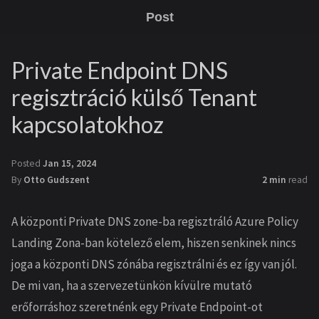
Post
Private Endpoint DNS
regisztráció külső Tenant
kapcsolatokhoz
Posted
Jan 15, 2024
By
Otto Gudszent
2 min
read
A központi Private DNS zone-ba regisztráló Azure Policy
Landing Zona-ban kötelező elem, hiszen senkinek nincs
joga a központi DNS zónába regisztrálni és ez így van jól.
De mi van, ha a szervezetünkön kívülre mutató
erőforráshoz szeretnénk egy Private Endpoint-ot