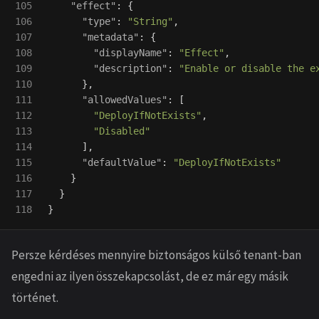
105

"effect"
:
{
106

"type"
:
"String"
,
107

"metadata"
:
{
108

"displayName"
:
"Effect"
,
109

"description"
:
"Enable or disable the e
110

},
111

"allowedValues"
:
[
112

"DeployIfNotExists"
,
113

"Disabled"
114

],
115

"defaultValue"
:
"DeployIfNotExists"
116

}
117

}
}
Persze kérdéses mennyire biztonságos külső tenant-ban
engedni az ilyen összekapcsolást, de ez már egy másik
történet.