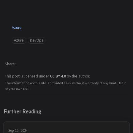
Azure
Azure
DevOps
Share
This post is licensed under
CC BY 4.0
by the author.
The information on this site is provided as-is, without warranty of any kind. Use it
at your own risk.
Further Reading
Sep 15, 2024