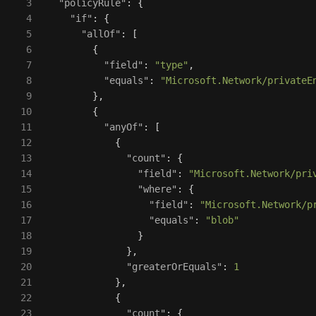
3

"policyRule"
:
{
4

"if"
:
{
5

"allOf"
:
[
6

{
7

"field"
:
"type"
,
8

"equals"
:
"Microsoft.Network/privateE
9

},
10

{
11

"anyOf"
:
[
12

{
13

"count"
:
{
14

"field"
:
"Microsoft.Network/pri
15

"where"
:
{
16

"field"
:
"Microsoft.Network/p
17

"equals"
:
"blob"
18

}
19

},
20

"greaterOrEquals"
:
1
21

},
22

{
23

"count"
:
{