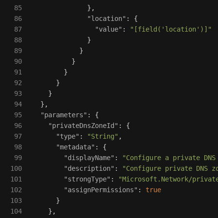
85

},
86

"location"
:
{
87

"value"
:
"[field('location')]"
88

}
89

}
90

}
91

}
92

}
93

}
94

},
95

"parameters"
:
{
96

"privateDnsZoneId"
:
{
97

"type"
:
"String"
,
98

"metadata"
:
{
99

"displayName"
:
"Configure a private DNS
100

"description"
:
"Configure private DNS z
101

"strongType"
:
"Microsoft.Network/privat
102

"assignPermissions"
:
true
103

}
104

},