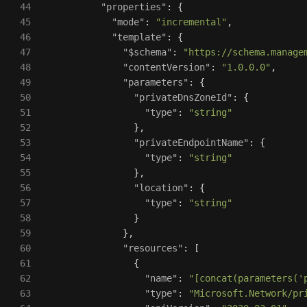
44

"properties"
:
{
45

"mode"
:
"incremental"
,
46

"template"
:
{
47

"$schema"
:
"https://schema.manage
48

"contentVersion"
:
"1.0.0.0"
,
49

"parameters"
:
{
50

"privateDnsZoneId"
:
{
51

"type"
:
"string"
52

},
53

"privateEndpointName"
:
{
54

"type"
:
"string"
55

},
56

"location"
:
{
57

"type"
:
"string"
58

}
59

},
60

"resources"
:
[
61

{
62

"name"
:
"[concat(parameters('
63

"type"
:
"Microsoft.Network/pr