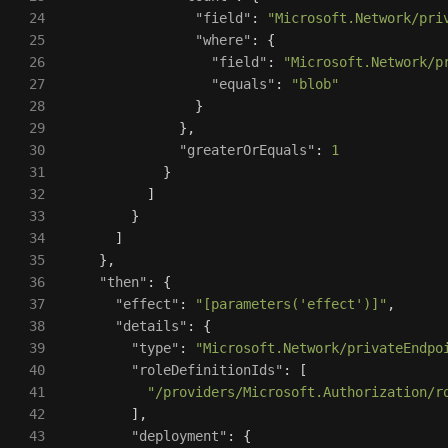
24

"field"
:
"Microsoft.Network/pri
25

"where"
:
{
26

"field"
:
"Microsoft.Network/p
27

"equals"
:
"blob"
28

}
29

},
30

"greaterOrEquals"
:
1
31

}
32

]
33

}
34

]
35

},
36

"then"
:
{
37

"effect"
:
"[parameters('effect')]"
,
38

"details"
:
{
39

"type"
:
"Microsoft.Network/privateEndpo
40

"roleDefinitionIds"
:
[
41

"/providers/Microsoft.Authorization/r
42

],
43

"deployment"
:
{