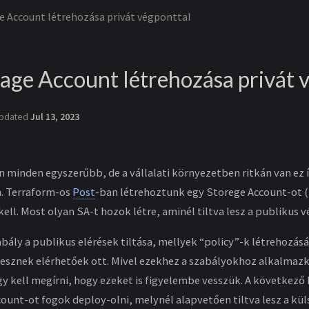
e Account létrehozása privát végponttal
age Account létrehozása privát 
pdated
Jul 13, 2023
minden egyszerűbb, de a vállalati környezetben ritkán van ez íg
n. Terraform-os
Post
-ban létrehoztunk egy Storege Account-ot (S
i kell. Most olyan SA-t hozok létre, aminél tiltva lesz a publikus 
abály a publikus elérések tiltása, mellyek “policy”-k létrehozás
lesznek elérhetőek ott. Mivel ezekhez a szabályokhoz alkalmazko
y kell megírni, hogy ezeket is figyelembe vesszük. A következő
ount-ot fogok deploy-olni, melynél alapvetően tiltva lesz a kül