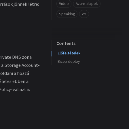
Video
Azure-alapok
rrások jönnek létre:
Speaking
VM
Contents
Előfeltételek
Private DNS zona
Bicep deploy
s a Storage Account-
 oldani a hozzá
életes ebben a
olicy-val azt is