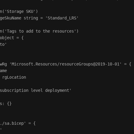
n('Storage SKU')

geSkuName string = 'Standard_LRS'

n('Tags to add to the resources')

object = {

to'

wRg 'Microsoft.Resources/resourceGroups@2019-10-01' = {

ame

 rgLocation

subscription level deployment'

s: {}

./sa.bicep' = {


