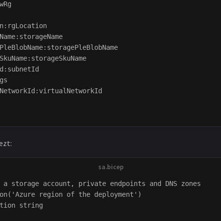
wRg

n:rgLocation

Name:storageName

PleBlobName:storagePleBlobName

SkuName:storageSkuName

d:subnetId

gs

NetworkId:virtualNetworkId

ezt:
 a storage account, private endpoints and DNS zones

on('Azure region of the deployment')

tion string
