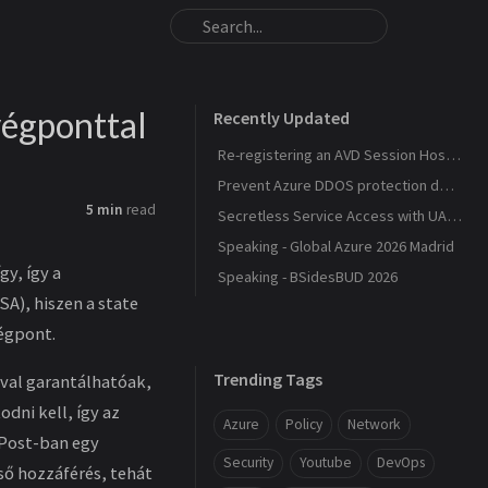
végponttal
Recently Updated
Re-registering an AVD Session Host After a Host Pool Outage
Prevent Azure DDOS protection deployment
5 min
read
Secretless Service Access with UAMI Federation
Speaking - Global Azure 2026 Madrid
y, így a
Speaking - BSidesBUD 2026
A), hiszen a state
végpont.
Trending Tags
ával garantálhatóak,
dni kell, így az
Azure
Policy
Network
 Post-ban egy
Security
Youtube
DevOps
ső hozzáférés, tehát