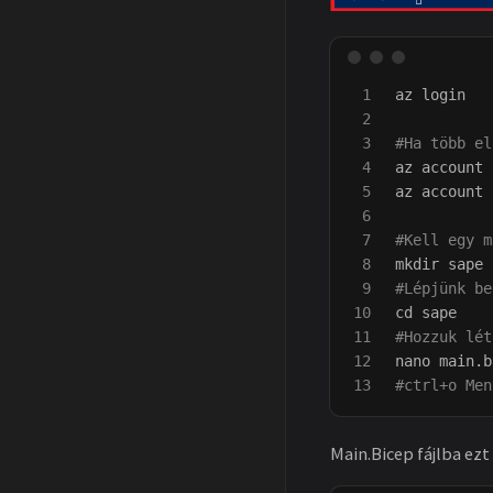
1

az login

2

3

#Ha több el
4

az account 
5

az account 
6

7

#Kell egy m
8

mkdir 
9

#Lépjünk be
10

cd 
11

#Hozzuk lét
12

#ctrl+o Men
Main.Bicep fájlba ezt