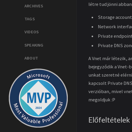
létre tud jönni abban
ARCHIVES
Storage account
TAGS
Network interfa
VIDEOS
Private endpoin
SPEAKING
Private DNS zon
ABOUT
A Vnet már létezik, a
bejegyződik a Vnet-be
unkat szeretné elérni
kapcsolt Private DN
verzióban, mivel vnet
megoldjuk :P
Előfeltételek