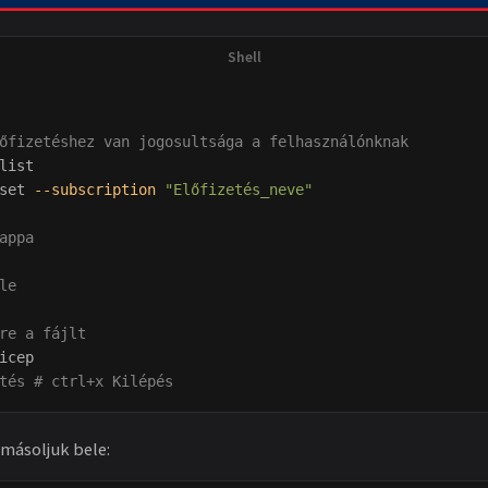
őfizetéshez van jogosultsága a felhasználónknak
list

set
--subscription
"Előfizetés_neve"
appa
le
re a fájlt
tés # ctrl+x Kilépés
 másoljuk bele: