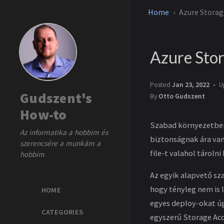
Home
Azure Storag
Azure Stor
Posted
Jan 23, 2022
U
Gudszent's
By
Otto Gudszent
How-to
Szabad környezetben 
Az informatika a hobbim és
biztonságnak ára va
szerencsére a munkám a
file-t valahol tároln
hobbim
Az egyik alapvető sz
hogy tényleg nem is 
HOME
egyes deploy-okat úg
CATEGORIES
egyszerű Storage Acc