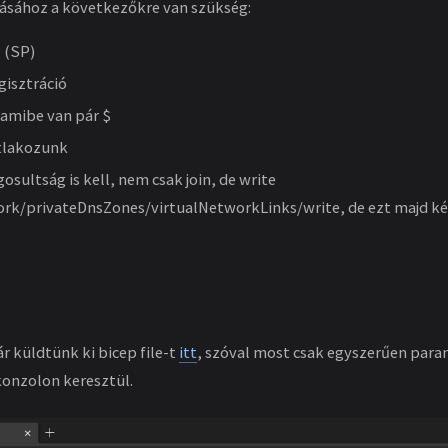
ásához a következőkre van szükség:
l (SP)
gisztráció
 amibe van pár $
tlakozunk
osultság is kell, nem csak join, de write
ork/privateDnsZones/virtualNetworkLinks/write, de ezt majd ké
 küldtünk ki bicep file-t
itt
, szóval most csak egyszerűen para
konzolon keresztül.