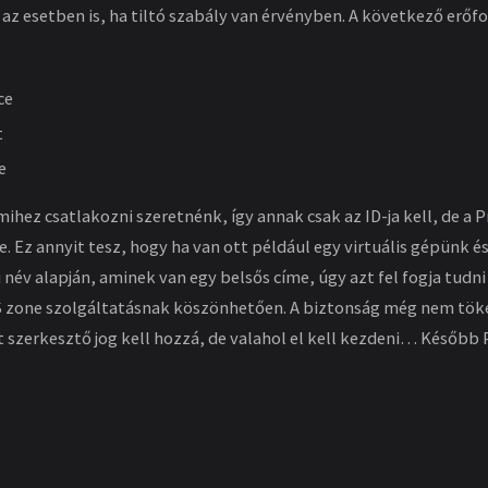
 az esetben is, ha tiltó szabály van érvényben. A következő erőfo
ce
t
e
mihez csatlakozni szeretnénk, így annak csak az ID-ja kell, de a 
. Ez annyit tesz, hogy ha van ott például egy virtuális gépünk é
 név alapján, aminek van egy belsős címe, úgy azt fel fogja tudni
S zone szolgáltatásnak köszönhetően. A biztonság még nem tök
 szerkesztő jog kell hozzá, de valahol el kell kezdeni… Később P