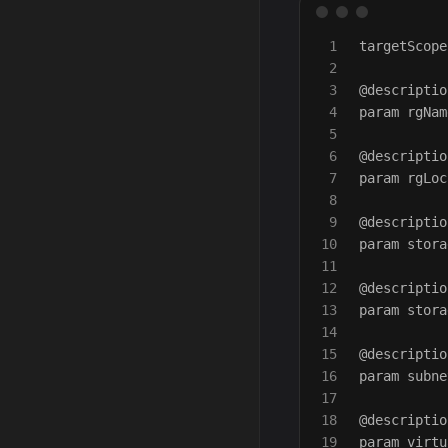
1

targetScope
2

3

@descriptio
4

param rgNam
5

6

@descriptio
7

param rgLoc
8

9

@descriptio
10

param stora
11

12

@descriptio
13

param stora
14

15

@descriptio
16

param subne
17

18

@descriptio
19

param virtu