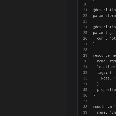
20

21

@descriptio
22

param stora
23

24

@descriptio
25

param tags 
26

  own : 'ot
27

}

28

29

resource ne
30

  name: rgN
31

  location:
32

  tags: {

33

    Note: '
34

  }

35

  propertie
36

}

37

38

module vm '
39

  name: 'vm'