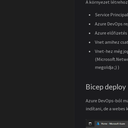
A környezet létrehoz
Service Principa
Azure DevOps re
Azure előfizetés
Vnet amihez csa
Vnet-hez még jog
(Microsoft.Netw
megoldja ;) )
Bicep deploy
Azure DevOps-ból már
indítani, de a webes 