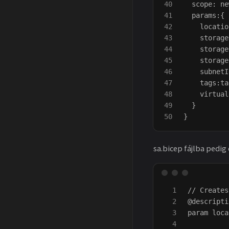
40

  scope: ne
41

  params:{

42

    locatio
43

    storage
44

    storage
45

    storage
46

    subnetI
47

    tags:ta
48

    virtual
49

  }

sa.bicep fájlba pedig 
1

// Creates
2

@descripti
3

param loca
4
