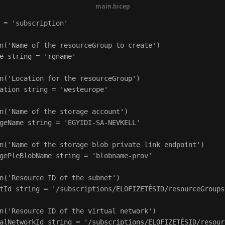
 = 'subscription'

n('Name of the resourceGroup to create')

e string = 'rgname'

n('Location for the resourceGroup')

ation string = 'westeurope'

n('Name of the storage account')

geName string = 'EGYIDI-SA-NEVKELL'

n('Name of the storage blob private link endpoint')

gePleBlobName string = 'blobname-prov'

n('Resource ID of the subnet')

tId string = '/subscriptions/ELOFIZETÉSID/resourceGroups
n('Resource ID of the virtual network')

alNetworkId string = '/subscriptions/ELOFIZETÉSID/resour