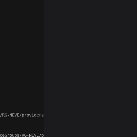
/RG-NEVE/providers/Microsoft.Network/virtualNetworks/VNE
ceGroups/RG-NEVE/providers/Microsoft.Network/virtualNetwo