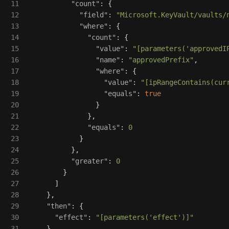
11

"count"
:
{
12

"field"
:
"Microsoft.KeyVault/vaults/
13

"where"
:
{
14

"count"
:
{
15

"value"
:
"[parameters('approvedI
16

"name"
:
"approvedPrefix"
,
17

"where"
:
{
18

"value"
:
"[ipRangeContains(cur
19

"equals"
:
true
20

}
21

},
22

"equals"
:
0
23

}
24

},
25

"greater"
:
0
26

}
27

]
28

},
29

"then"
:
{
30

"effect"
:
"[parameters('effect')]"
31

}