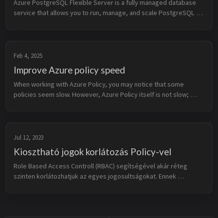
Azure PostgreSQL Flexible Server is a fully managed database 
service that allows you to run, manage, and scale PostgreSQL 
databases in the cloud. It provides built-in high availability, 
automated b...
Feb 4, 2025
Improve Azure policy speed
When working with Azure Policy, you may notice that some 
policies seem slow. However, Azure Policy itself is not slow; 
rather, some settings—mostly in built-in policies—force a 10-
minute wait. Some...
Jul 12, 2023
Kiosztható jogok korlátozás Policy-vel
Role Based Access Controll (RBAC) segítségével akár réteg 
szinten korlátozhatjuk az egyes jogosultságokat. Ennek 
köszönhetően például biztosíthatunk subnet szerkesztési jogot 
a Virtual Network-ön b...