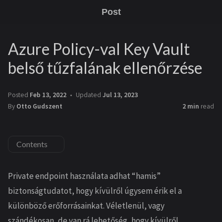
Post
Azure Policy-val Key Vault
belső tűzfalának ellenőrzése
Posted
Feb 13, 2022
Updated
Jul 13, 2023
By
Otto Gudszent
2 min
read
Contents
Private endpoint használata adhat “hamis”
biztonságtudatot, hogy kívülről úgysem érik el a
különböző erőforrásainkat. Véletlenül, vagy
szándékosan, de van rá lehetőség, hogy kívülről