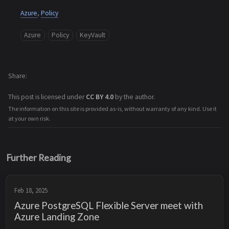
Azure
,
Policy
Azure
Policy
KeyVault
Share
This post is licensed under
CC BY 4.0
by the author.
The information on this site is provided as-is, without warranty of any kind. Use it
at your own risk.
Further Reading
Feb 18, 2025
Azure PostgreSQL Flexible Server meet with
Azure Landing Zone