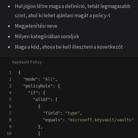
Hol jöjjön létre maga a definíció, tehát legmagasabb
szint, ahol ki lehet ajánlani magát a policy-t
Megjelenítési neve
Milyen kategóriában soroljuk
Maga a kód, ahova be kell illeszteni a következőt
1

{
2

"mode"
:
"All"
,
3

"policyRule"
:
{
4

"if"
:
{
5

"allOf"
:
[
6

{
7

"field"
:
"type"
,
8

"equals"
:
"microsoft.keyvault/vaults"
9

},
10

{