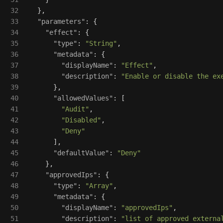
32

},
33

"parameters"
:
{
34

"effect"
:
{
35

"type"
:
"String"
,
36

"metadata"
:
{
37

"displayName"
:
"Effect"
,
38

"description"
:
"Enable or disable the ex
39

},
40

"allowedValues"
:
[
41

"Audit"
,
42

"Disabled"
,
43

"Deny"
44

],
45

"defaultValue"
:
"Deny"
46

},
47

"approvedIps"
:
{
48

"type"
:
"Array"
,
49

"metadata"
:
{
50

"displayName"
:
"approvedIps"
,
51

"description"
:
"list of approved externa