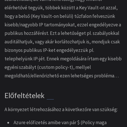
elérhetővé tegyük, többek között a Key Vault-ot azzal,
hogy a belső (Key Vault-on belüli) tűzfalon felveszünk
kisebb/nagyobb IP tartományokat, ezzel engedélyezve a
publikus hozzáférést. Ezt a lehetőséget pl. szabályokkal
auditálhatjuk, vagy akár korlátozhatjuk is, mondjuk csak
bizonyos publikus IP-ket engedélyezzük pl.
telephelyünk IP-jét. Ennek megoldására írtam egy kisebb
egyéni szabályt (custom policy-t), mellyel
megoldható/ellenőrizhető ezen lehetséges probléma…
Előfeltételek
A környezet létrehozásához a következőre van szükség:
Azure előfizetés amibe van pár $ (Policy maga