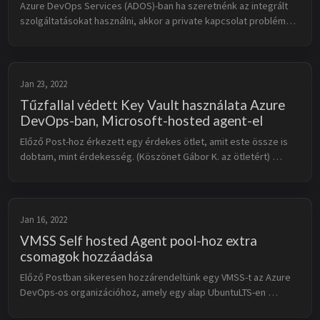
Azure DevOps Services (ADOS)-ban ha szeretnénk az integrált 
szolgáltatásokat használni, akkor a private kapcsolat problémát 
okozhat. Többek között ilyen az Azure KeyVault és Library 
összekapcsolása...
Jan 23, 2022
Tűzfallal védett Key Vault használata Azure
DevOps-ban, Microsoft-hosted agent-el
Előző Post-hoz érkezett egy érdekes ötlet, amit este össze is 
dobtam, mint érdekesség. (Köszönet Gábor K. az ötletért) 
Alapértelmezetten egy Key Vault úgy jön létre, hogy az elérhető 
az internet ir...
Jan 16, 2022
VMSS Self hosted Agent pool-hoz extra
csomagok hozzáadása
Előző Postban sikeresen hozzárendeltünk egy VMSS-t az Azure 
DevOps-os organizációhoz, amely egy alap UbuntuLTS-en 
alapult. Kényelmes, mert belső marketplace-ről elérhető és 