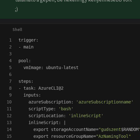
;)
1

trigger:

2

- main

3

4

pool:

5

  vmImage: ubuntu-latest

6

7

steps:

8

- task: AzureCLI@2

9

  inputs:

10

    azureSubscription: 
'azureSubscriptionname'
11

    scriptType: 
'bash'
12

    scriptLocation: 
'inlineScript'
13

    inlineScript: |

14

export 
storageAccountName
=
"gudszent
$RANDOM
15

export 
resourceGroupName
=
"AzNamingTool"