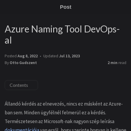
Post
Azure Naming Tool DevOps-
al
Posted
Aug 8, 2022
Updated
Jul 13, 2023
By
Otto Gudszent
2 min
read
Contents
Állandó kérdés az elnevezés, nincs ez másként az Azure-
ban sem. Minden ügyfélnél felmerül ez a kérdés.
Természetesen az Microsoft-nak nagyon szép leírása
dokumentációja
van erről, hogy szerinte hogyan is kellene