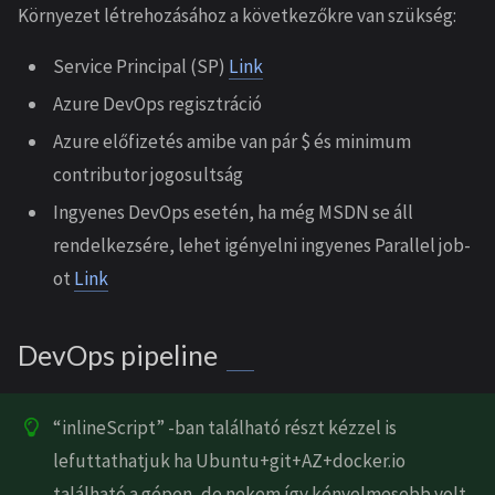
Környezet létrehozásához a következőkre van szükség:
Service Principal (SP)
Link
Azure DevOps regisztráció
Azure előfizetés amibe van pár $ és minimum
contributor jogosultság
Ingyenes DevOps esetén, ha még MSDN se áll
rendelkezsére, lehet igényelni ingyenes Parallel job-
ot
Link
DevOps pipeline
“inlineScript” -ban található részt kézzel is
lefuttathatjuk ha Ubuntu+git+AZ+docker.io
található a gépen, de nekem így kényelmesebb volt