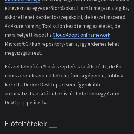
elnevezni az egyes erőforrásokat. Ha már megvan a logika,
akkor el lehet kezdeni összepakolni, de kézzel macera :).
Az Azure Naming Tool külön kezdte meg az életét, de
mára helyett kapott a
CloudAdoptionFramework
Microsoft Github repository-ban is, így érdemes lehet
megvizsgálni ezt.
Kézzel telepítésről már szép leírás található
itt
, de Én
nem szeretek semmit feltelepíteni a gépemre, többek
között a Docker Desktop-ot sem, így inkább
automatizáltam a létrehozást és betettem egy Azure
DevOps pipeline-ba…
Előfeltételek