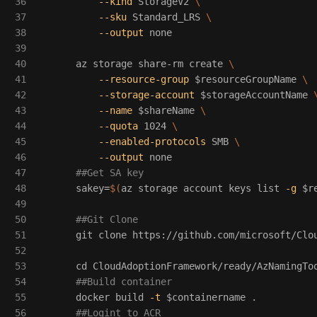
36

--kind
 StorageV2 
\
37

--sku
 Standard_LRS 
\
38

--output
 none

39

40

      az storage share-rm create 
\
41

--resource-group
$resourceGroupName
\
42

--storage-account
$storageAccountName
43

--name
$shareName
\
44

--quota
 1024 
\
45

--enabled-protocols
 SMB 
\
46

--output
 none

47

##Get SA key
48

sakey
=
$(
az storage account keys list 
-g
$r
49

50

##Git Clone
51

      git clone https://github.com/microsoft/Clou
52

53

cd 
CloudAdoptionFramework/ready/AzNamingToo
54

##Build container
55

      docker build 
-t
$containername
.
56

##Logint to ACR