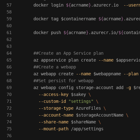
57

      docker login 
${
acrname
}
.azurecr.io  
--user
58

59

      docker tag 
$containername
${
acrname
}
.azure
60

61

      docker push 
${
acrname
}
.azurecr.io/
${
contai
62

63

64

##Create an App Service plan
65

      az appservice plan create 
--name
$appservi
66

##Create a webapp
67

      az webapp create 
--name
$webappname
--plan
68

##Set persist for webapp
69

      az webapp config storage-account add 
-g
$r
70

--access-key
$sakey
\
71

--custom-id
"settings"
\
72

--storage-type
 AzureFiles 
\
73

--account-name
$storageAccountName
\
74

--share-name
$shareName
\
75

--mount-path
 /app/settings
