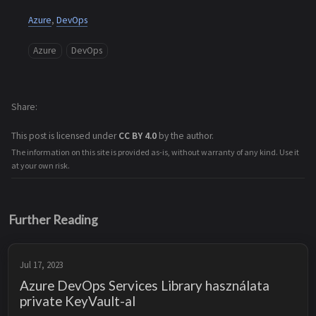
Azure
,
DevOps
Azure
DevOps
Share
This post is licensed under
CC BY 4.0
by the author.
The information on this site is provided as-is, without warranty of any kind. Use it
at your own risk.
Further Reading
Jul 17, 2023
Azure DevOps Services Library használata
private KeyVault-al