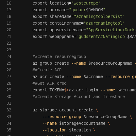
16

export 
location
=
"westeurope"
17

export 
acrname
=
"gudacr
$RANDOM
"
18

export 
shareName
=
"aznamingtoolpersist"
19

export 
containername
=
"azurenamingtool"
20

export 
appservicename
=
"AppServiceLinuxDock
21

export 
webappname
=
"gudszentAzNamingTool
$RA
22

23

24

##Create resourcegroup
25

      az group create 
--name
$resourceGroupName
26

##Create ACR
27

      az acr create 
--name
$acrname
--resource-g
28

##Get ACR cred
29

export 
TOKEN
=
$(
az acr login 
--name
$acrnam
30

##Create Storage Account and fileshare
31

32

      az storage account create 
\
33

--resource-group
$resourceGroupName
\
34

--name
$storageAccountName
\
35

--location
$location
\