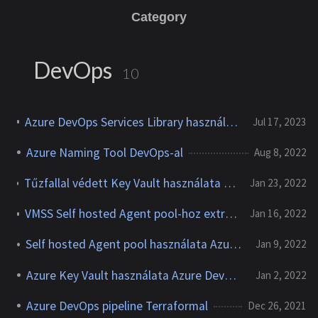
Category
DevOps
10
Azure DevOps Services Library használata private KeyVault-al
Jul 17, 2023
Azure Naming Tool DevOps-al
Aug 8, 2022
Tűzfallal védett Key Vault használata Azure DevOps-ban, Microsoft-hosted agent-el
Jan 23, 2022
VMSS Self hosted Agent pool-hoz extra csomagok hozzáadása
Jan 16, 2022
Self hosted Agent pool használata Azure DevOps-ban
Jan 9, 2022
Azure Key Vault használata Azure DevOps-ban
Jan 2, 2022
Azure DevOps pipeline Terraformal
Dec 26, 2021