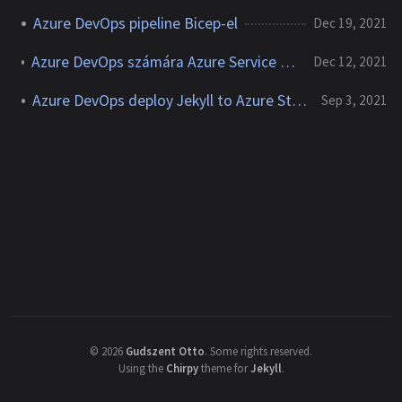
Azure DevOps pipeline Bicep-el
Dec 19, 2021
Azure DevOps számára Azure Service Principal létrehozása és beállítása
Dec 12, 2021
Azure DevOps deploy Jekyll to Azure Static Web Apps
Sep 3, 2021
©
2026
Gudszent Otto
.
Some rights reserved.
Using the
Chirpy
theme for
Jekyll
.