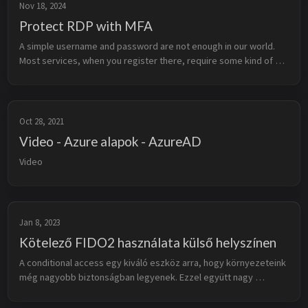
Nov 18, 2024
Protect RDP with MFA
A simple username and password are not enough in our world. 
Most services, when you register there, require some kind of 
MFA, so why not protect RDP as well? Of course, it is always a 
challenge to ...
Oct 28, 2021
Video - Azure alapok - AzureAD
Video
Jan 8, 2023
Kötelező FIDO2 használata külső helyszínen
A conditional access egy kiváló eszköz arra, hogy környezeteink 
még nagyobb biztonságban legyenek. Ezzel együtt nagy 
hiányossága szerintem, hogy nem lehetett pontosan beállítani, 
hogy mikor milyen ...