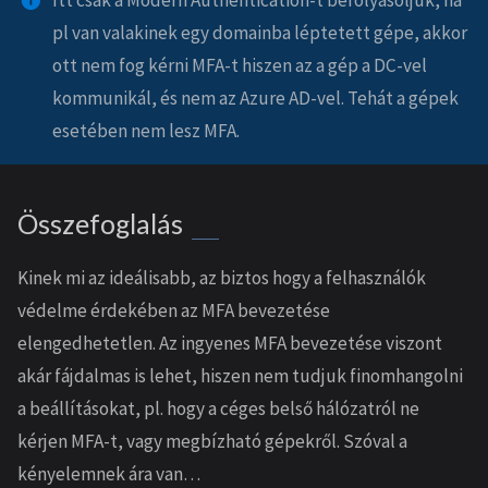
Itt csak a Modern Authentication-t befolyásoljuk, ha
pl van valakinek egy domainba léptetett gépe, akkor
ott nem fog kérni MFA-t hiszen az a gép a DC-vel
kommunikál, és nem az Azure AD-vel. Tehát a gépek
esetében nem lesz MFA.
Összefoglalás
Kinek mi az ideálisabb, az biztos hogy a felhasználók
védelme érdekében az MFA bevezetése
elengedhetetlen. Az ingyenes MFA bevezetése viszont
akár fájdalmas is lehet, hiszen nem tudjuk finomhangolni
a beállításokat, pl. hogy a céges belső hálózatról ne
kérjen MFA-t, vagy megbízható gépekről. Szóval a
kényelemnek ára van…