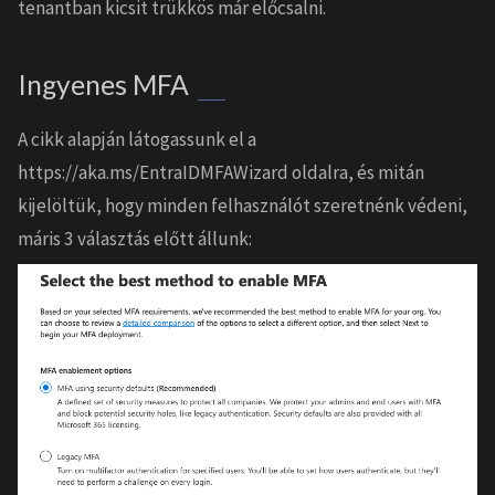
tenantban kicsit trükkös már előcsalni.
Ingyenes MFA
A cikk alapján látogassunk el a
https://aka.ms/EntraIDMFAWizard oldalra, és mitán
kijelöltük, hogy minden felhasználót szeretnénk védeni,
máris 3 választás előtt állunk: