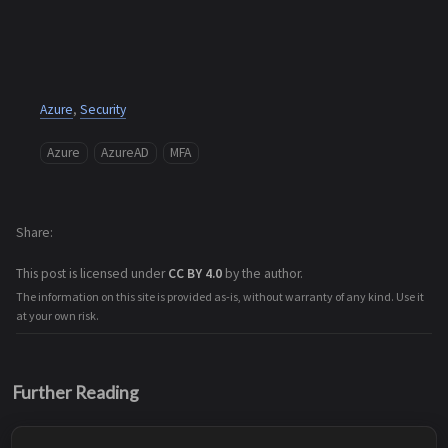
Azure
,
Security
Azure
AzureAD
MFA
Share
This post is licensed under
CC BY 4.0
by the author.
The information on this site is provided as-is, without warranty of any kind. Use it
at your own risk.
Further Reading