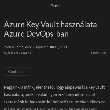
Post
Azure Key Vault használata
Azure DevOps-ban
Posted
Jan 2, 2022
Updated
Jul 13, 2023
By
Otto Gudszent
2 min
read
Contents
Napjainkra már kijelenthető, hogy alapelvárás a key vault
használata, amikor valamilyen érzékeny információt
szeretnénk felhasználni különböző területeken. Nincs ez
másképp az Azure DevOps-ban sem, hiszen érzékeny