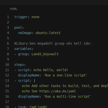
1

trigger
:
none
2

3

pool
:
4

vmImage
:
ubuntu-latest
5

6

#Libary-ben megadott group név kell ide:
7

variables
:
8

-
group
:
Land3_keyvault
9

10

steps
:
11

-
script
:
echo Hello, world!
12

displayName
:
'
Run
a
one-line
script'
13

-
script
:
|
14

echo Add other tasks to build, test, and dep
15

echo See https://aka.ms/yaml
16

displayName
:
'
Run
a
multi-line
script'
17

18

-
task
:
CmdLine@2