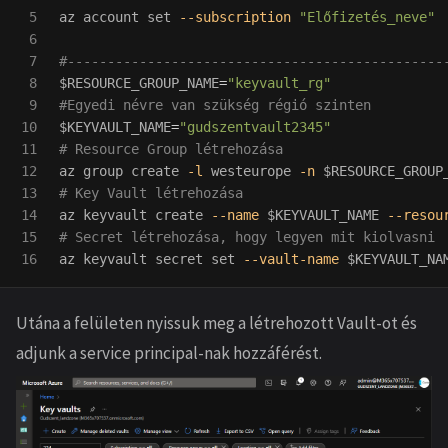
5

az
account
set
--subscription
"Előfizetés_neve"
6

7

#-----------------------------------------------
8

$RESOURCE_GROUP_NAME
=
"keyvault_rg"
9

#Egyedi névre van szükség régió szinten
10

$KEYVAULT_NAME
=
"gudszentvault2345"
11

# Resource Group létrehozása
12

az
group
create
-l
westeurope
-n
$RESOURCE_GROUP
13

# Key Vault létrehozása
14

az
keyvault
create
--name
$KEYVAULT_NAME
--resou
15

# Secret létrehozása, hogy legyen mit kiolvasni
az
keyvault
secret
set
--vault-name
$KEYVAULT_NA
Utána a felületen nyissuk meg a létrehozott Vault-ot és
adjunk a service principal-nak hozzáférést.