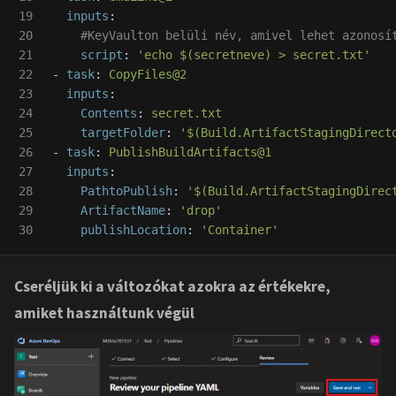
19

inputs
:
20

#KeyVaulton belüli név, amivel lehet azonosí
21

script
:
'
echo
$(secretneve)
>
secret.txt'
22

-
task
:
CopyFiles@2
23

inputs
:
24

Contents
:
secret.txt
25

targetFolder
:
'
$(Build.ArtifactStagingDirect
26

-
task
:
PublishBuildArtifacts@1
27

inputs
:
28

PathtoPublish
:
'
$(Build.ArtifactStagingDirec
29

ArtifactName
:
'
drop'
publishLocation
:
'
Container'
Cseréljük ki a változókat azokra az értékekre,
amiket használtunk végül