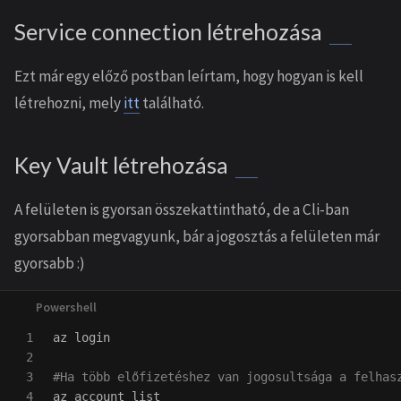
Service connection létrehozása
Ezt már egy előző postban leírtam, hogy hogyan is kell
létrehozni, mely
itt
található.
Key Vault létrehozása
A felületen is gyorsan összekattintható, de a Cli-ban
gyorsabban megvagyunk, bár a jogosztás a felületen már
gyorsabb :)
1

az
login
2

3

#Ha több előfizetéshez van jogosultsága a felhas
4

az
account
list