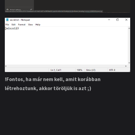
!Fontos, ha már nem kell, amit korábban
létrehoztunk, akkor töröljük is azt ;)
Ingyenes Azure DevOps parallel
Amennyiben még nem használtuk ez a környezet, és ezt a
hibát tapasztaljuk: