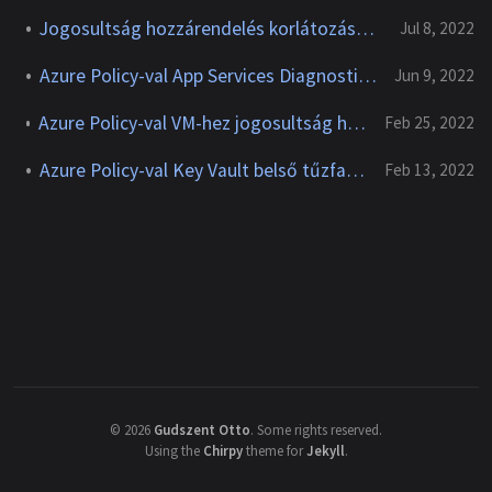
Jogosultság hozzárendelés korlátozása policy-val
Jul 8, 2022
Azure Policy-val App Services Diagnostic settings beállítása
Jun 9, 2022
Azure Policy-val VM-hez jogosultság hozzárendelés OS alapján
Feb 25, 2022
Azure Policy-val Key Vault belső tűzfalának ellenőrzése
Feb 13, 2022
©
2026
Gudszent Otto
.
Some rights reserved.
Using the
Chirpy
theme for
Jekyll
.