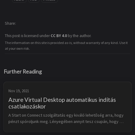
Share
This post is licensed under
CC BY 4.0
by the author.
The information on this site is provided as-is, without warranty of any kind. Use it
at your own risk.
Further Reading
Nov 19, 2021
Azure Virtual Desktop automatikus indítás
csatlakozáskor
A Start on Connect szolgáltatás egy kiváló lehetőség arra, hogy 
pénzt spóroljunk meg. Lényegében annyit tesz csupán, hogy 
amennyiben valaki csatlakozik egy olyan erőforráshoz, melyhez 
nincs bekapcs...