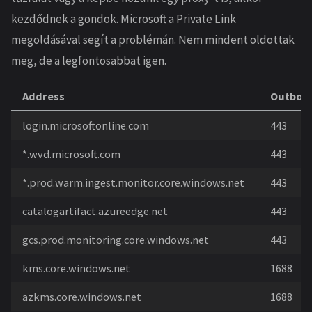
kezdődnek a gondok. Microsoft a Private Link
megoldásával segít a problémán. Nem mindent oldottak
meg, de a legfontosabbat igen.
Address
Outboun
login.microsoftonline.com
443
*.wvd.microsoft.com
443
*.prod.warm.ingest.monitor.core.windows.net
443
catalogartifact.azureedge.net
443
gcs.prod.monitoring.core.windows.net
443
kms.core.windows.net
1688
azkms.core.windows.net
1688