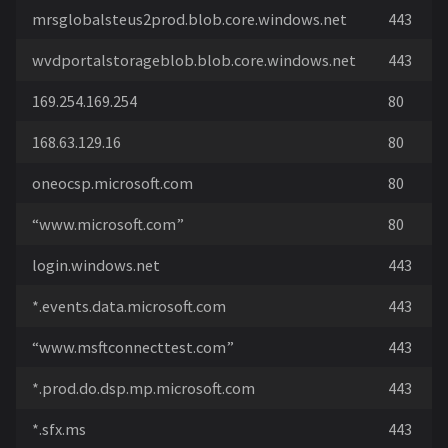
mrsglobalsteus2prod.blob.core.windows.net
443
wvdportalstorageblob.blob.core.windows.net
443
169.254.169.254
80
168.63.129.16
80
oneocsp.microsoft.com
80
“www.microsoft.com”
80
login.windows.net
443
*.events.data.microsoft.com
443
“www.msftconnecttest.com”
443
*.prod.do.dsp.mp.microsoft.com
443
*.sfx.ms
443