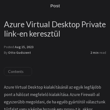
Post
Azure Virtual Desktop Private
link-en keresztül
Posted
Aug 15, 2023
By
Otto Gudszent
2 min
read
Contents
Azure Virtual Desktop kialakításánál az egyik legfájóbb
pont a hálózat megfelelő kialakítása. Azure Firewall-al
egyszerűbb megoldani, de ha egyéb gyártótól választunk
tűzfalat vagy a képbe hozunk egy proxy-t is, akkor