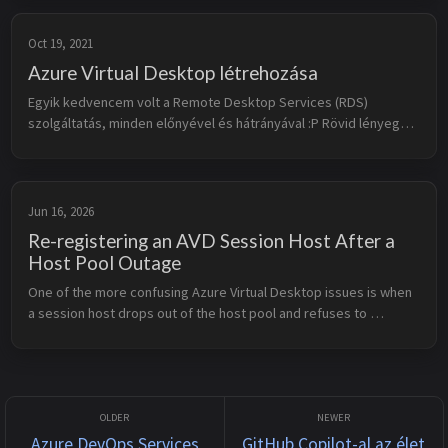
Oct 19, 2021
Azure Virtual Desktop létrehozása
Egyik kedvencem volt a Remote Desktop Services (RDS) 
szolgáltatás, minden előnyével és hátrányával :P Rövid lényege, 
hogy távoli erőforrást használunk úgy, mintha az helyben 
rendelkezdésre állna. R...
Jun 16, 2026
Re-registering an AVD Session Host After a
Host Pool Outage
One of the more confusing Azure Virtual Desktop issues is when 
a session host drops out of the host pool and refuses to 
register again. ![AVD](/assets\img\2026-06-16-AVD-reregister-
hostpools\01.pn...
Azure DevOps Services
GitHub Copilot-al az élet