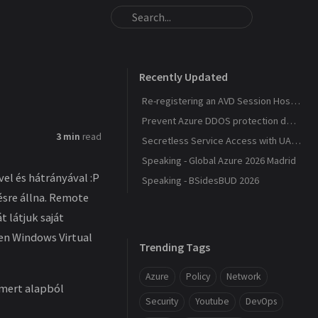
Recently Updated
Re-registering an AVD Session Host After a Host Pool Outage
Prevent Azure DDOS protection deployment
3 min
read
Secretless Service Access with UAMI Federation
Speaking - Global Azure 2026 Madrid
el és hátrányával :P
Speaking - BSidesBUD 2026
ésre állna. Remote
 látjuk saját
en Windows Virtual
Trending Tags
Azure
Policy
Network
 mert alapból
Security
Youtube
DevOps