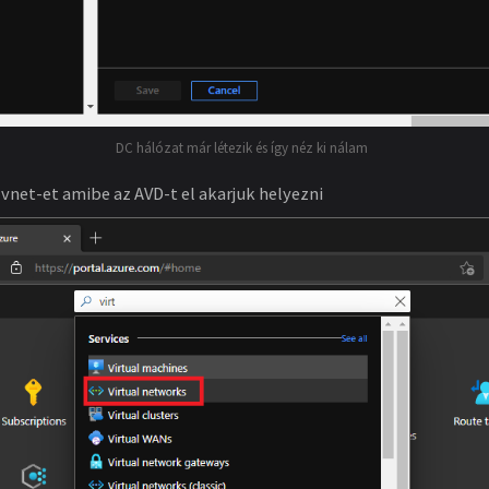
DC hálózat már létezik és így néz ki nálam
a vnet-et amibe az AVD-t el akarjuk helyezni