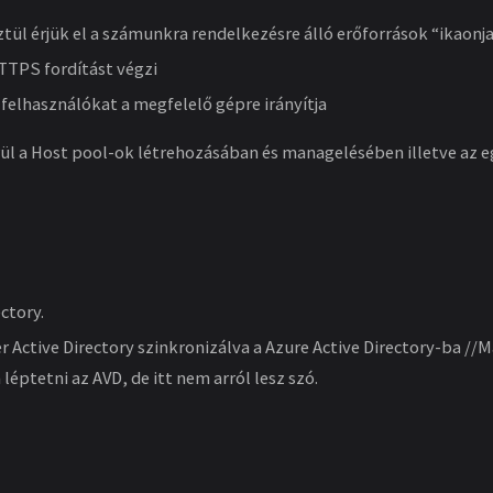
tül érjük el a számunkra rendelkezésre álló erőforrások “ikaonja
TPS fordítást végzi
 felhasználókat a megfelelő gépre irányítja
ül a Host pool-ok létrehozásában és managelésében illetve az e
ctory.
 Active Directory szinkronizálva a Azure Active Directory-ba //
léptetni az AVD, de itt nem arról lesz szó.