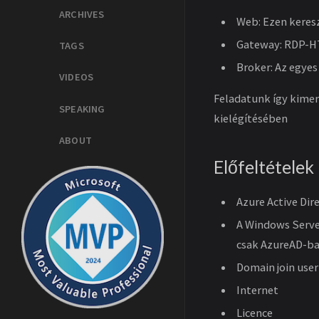
ARCHIVES
Web: Ezen keresz
Gateway: RDP-HT
TAGS
Broker: Az egyes
VIDEOS
Feladatunk így kimer
SPEAKING
kielégítésében
ABOUT
Előfeltételek
Azure Active Dire
A Windows Server
csak AzureAD-ba 
Domain join user
Internet
Licence