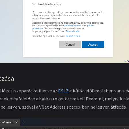
ozása
lózati szeparációt illetve az
ESLZ
-t külön előfizetésben van a 
 Ennek megfelelően a hálózatokat össze kell Peerelni, melynek al
 ne legyen, szóval a VNet Address spaces-ben ne legyen átfedés.