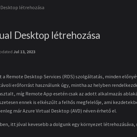
l Desktop létrehozása
ual Desktop létrehozása
pdated
Jul 13, 2023
 a Remote Desktop Services (RDS) szolgáltatás, minden előnyév
távoli erőforrást használunk úgy, mintha az helyben rendelkezd
 asztalt, míg Remote App esetén csak az adott alkalmazás ablakát
etesen ennek is elkészűlt a felhős megfelelője, ami kezdetekb
lenleg már Azure Virtual Desktop (AVD) néven érhető el.
tben, itt jóval kevesebb a dolgunk egy környezet létrehozásáva,