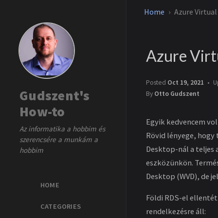
Home
Azure Virtua
Azure Virt
Posted
Oct 19, 2021
U
Gudszent's
By
Otto Gudszent
How-to
Egyik kedvencem volt
Az informatika a hobbim és
Rövid lényege, hogy 
szerencsére a munkám a
Desktop-nál a teljes
hobbim
eszközünkön. Termész
Desktop (WVD), de je
HOME
Földi RDS-el ellenté
CATEGORIES
rendelkezésre áll: