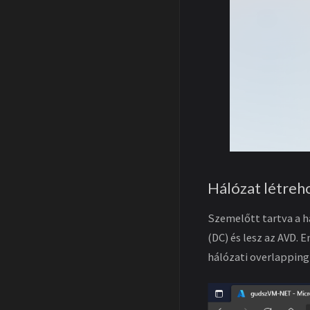
Hálózat létreh
Szemelőtt tartva a há
(DC) és lesz az AVD.
hálózati overlapping