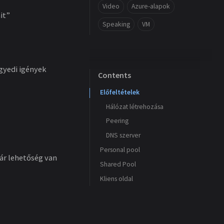
Video
Azure-alapok
it”
Speaking
VM
gyedi igények
Contents
Előfeltételek
Hálózat létrehozása
Peering
DNS szerver
Personal pool
Már lehetőség van
Shared Pool
Felhasználó hozzárendelése
Kliens oldal
Felhasználó hozzárendelése