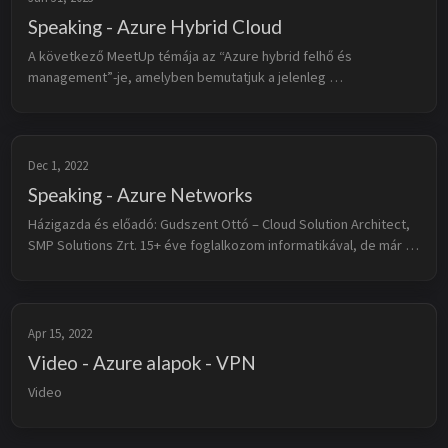
Speaking - Azure Hybrid Cloud
A következő MeetUp témája az “Azure hybrid felhő és 
management”-je, amelyben bemutatjuk a jelenleg 
rendelkezésre álló lehetőségeket, hogy Azure szolgáltatásokat 
hozzunk le földi környezetbe, vagy A...
Dec 1, 2022
Speaking - Azure Networks
Házigazda és előadó: Gudszent Ottó – Cloud Solution Architect, 
SMP Solutions Zrt. 15+ éve foglalkozom informatikával, de már 
az óvodában is „alaplap” volt a jelem. Fő érdeklődési területeim 
a nagyv...
Apr 15, 2022
Video - Azure alapok - VPN
Video