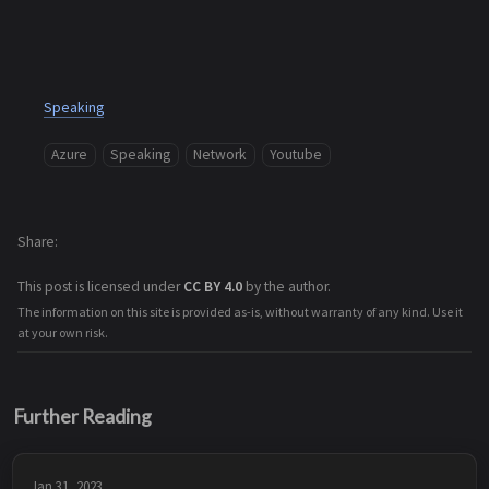
Speaking
Azure
Speaking
Network
Youtube
Share
This post is licensed under
CC BY 4.0
by the author.
The information on this site is provided as-is, without warranty of any kind. Use it
at your own risk.
Further Reading
Jan 31, 2023