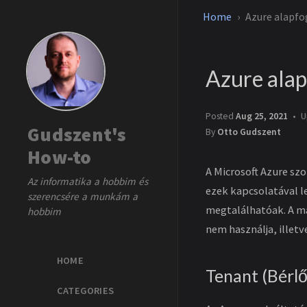
Home
Azure alapf
Azure ala
Posted
Aug 25, 2021
U
Gudszent's
By
Otto Gudszent
How-to
A Microsoft Azure sz
Az informatika a hobbim és
ezek kapcsolatával l
szerencsére a munkám a
megtalálhatóak. A ma
hobbim
nem használja, illetv
HOME
Tenant (Bérlő
CATEGORIES