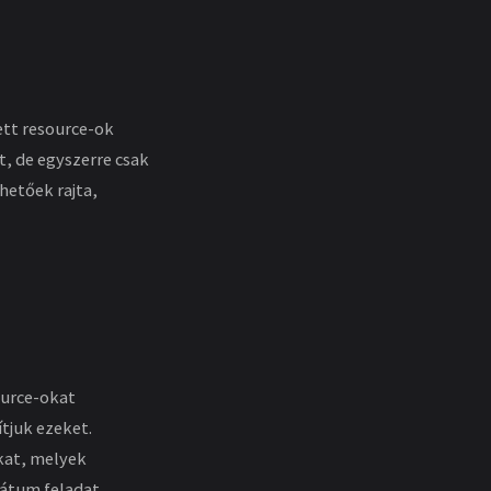
ett resource-ok
, de egyszerre csak
hetőek rajta,
ource-okat
ítjuk ezeket.
kat, melyek
kátum feladat