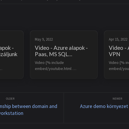
May 9, 2022
Apr 15, 2022
apok -
Video - Azure alapok -
Video - 
izáljunk
Paas, MS SQL
VPN
adatbázis létrehozása
Video {% include 
Video {% in
embed/youtube.html 
embed/yout
id=’2MscgUicmcs’ %}
id=’IhwMRz
ionship between domain and
Azure demo környezet
orkstation