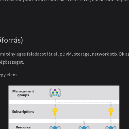
őforrás)
i tényleges feladatot lát el, pl: VM, storage, network stb. Ők 
végösszegét.
égy elem: