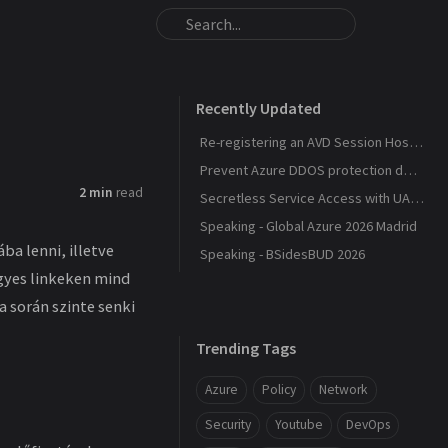
Recently Updated
Re-registering an AVD Session Host After a Host Pool Outage
Prevent Azure DDOS protection deployment
2 min
read
Secretless Service Access with UAMI Federation
Speaking - Global Azure 2026 Madrid
ba lenni, illetve
Speaking - BSidesBUD 2026
gyes linkeken mind
 során szinte senki
Trending Tags
Azure
Policy
Network
Security
Youtube
DevOps