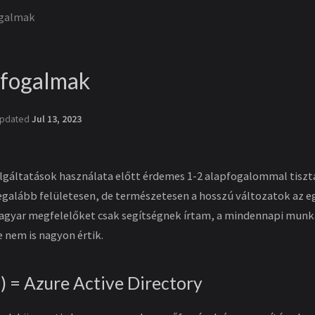
ogalmak
pfogalmak
pdated
Jul 13, 2023
olgáltatások használata előtt érdemes 1-2 alapfogalommal tisztá
egalább felületesen, de természetesen a hosszú változatok az e
gyar megfelelőket csak segítségnek írtam, a mindennapi munka
e nem is nagyon értik.
) = Azure Active Directory