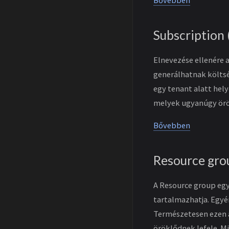
Bővebben
Subscription 
Elnevezése ellenére 
generálhatnak költsé
egy tenant alatt hel
melyek ugyanúgy örö
Bővebben
Resource gro
A Resource group egy
tartalmazhatja. Egyén
Természetesen ezen a
öröklődnek lefele. M