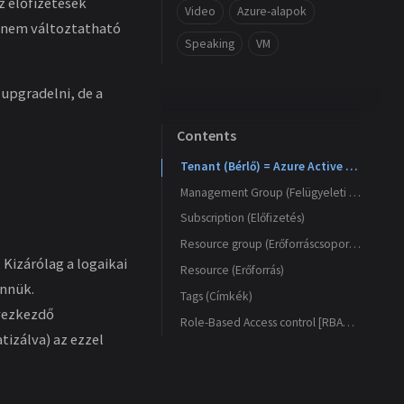
z előfizetések
Video
Azure-alapok
b nem változtatható
Speaking
VM
 upgradelni, de a
Contents
Tenant (Bérlő) = Azure Active Directory
Management Group (Felügyeleti csoport)
Subscription (Előfizetés)
Resource group (Erőforráscsoportok)
Kizárólag a logaikai
Resource (Erőforrás)
ennük.
Tags (Címkék)
lyezkezdő
Role-Based Access control [RBAC] (Szerepköralapú hozzáférés-vezérlés)
tizálva) az ezzel