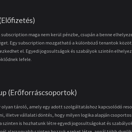
(Előfizetés)
a subscription maga nem kerül pénzbe, csupán a benne elhelyez
get. Egy subscription mozgatható a különböző tenantok között
yezkedhet el. Egyedi jogosultságok és szabályok szintén elhelyez
klődnek lefele.
up (Erőforráscsoportok)
 olyan tároló, amely egy adott szolgáltatáshoz kapcsolódó res
i, illetve vállalati döntés, hogy milyen logika alapján csoportos
 szinten is hozhatunk létre egyedi jogosultságokat és szabályo
inél alacsonyabb szinten hozzuk ezeket létre, annál több dupli