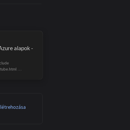
Azure alapok -
clude 
ube.html 
OIkUg’ %}
 létrehozása