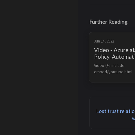
Further Reading
Jun 14, 2022
Video - Azure al
Policy, Automat
Video {% include 
embed/youtube.html 
id=’2qiF8Fv1-a4’ %}
Lost trust relat
w