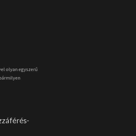
vel olyan egyszerű
 bármilyen
zzáférés-