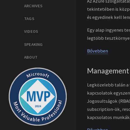
Az Azure szolgáltatá
ARCHIVES
tekintetében is közp
és egyedinek kell lenn
TAGS
Egy alap ingyenes ten
VIDEOS
legtöbb tesztkörnyez
SPEAKING
Bővebben
ABOUT
Management G
Legközelebb talán a 
kapcsolatok egyszerű
Jogosultságok (RBAC)
subscription-ök, res
kapcsolatos munkák