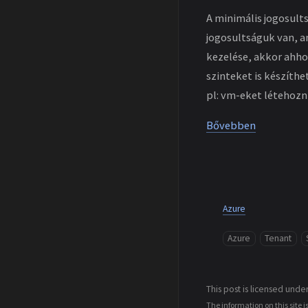
A minimális jogosult
jogosultságuk van, a
kezelése, akkor ahhoz
szinteket is készíth
pl: vm-eket létehozni
Bővebben
Azure
Azure
Tenant
This post is licensed unde
The information on this site i