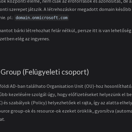
sok központi eleme, nem csak az erőforrások és azonosítás, de a
onti szerepet játszik. A létrehozáskor megadott domain későb
ie. pl.:
domain.onmicrosoft.com
antot bárki létrehozhat felár nélkül, persze itt is van lehetőség
etben elég az ingyenes.
roup (Felügyeleti csoport)
földi AD-ban találhato Organisation Unit (OU)-hoz hosonlítható. 
bb kezelésére szolgál úgy, hogy előfizetéseket helyezünk el b
 és szabályok (Policy) helyezhetőek el rajta, így az alatta elhe
ource group-ok és resource-ok ezeket öröklik, gyorsítva (automa
at.