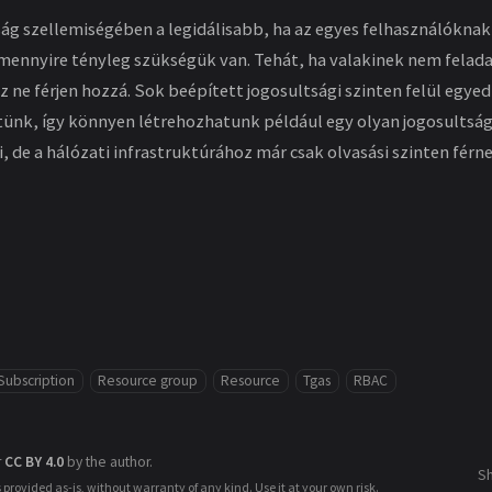
ság szellemiségében a legidálisabb, ha az egyes felhasználóknak
mennyire tényleg szükségük van. Tehát, ha valakinek nem felada
 ne férjen hozzá. Sok beépített jogosultsági szinten felül egyed
etünk, így könnyen létrehozhatunk például egy olyan jogosultság
, de a hálózati infrastruktúrához már csak olvasási szinten férn
Subscription
Resource group
Resource
Tgas
RBAC
r
CC BY 4.0
by the author.
S
s provided as-is, without warranty of any kind. Use it at your own risk.