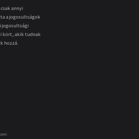
 csak annyi
ta a jogosultságok
i jogosultsági
i kört, akik tudnak
ek hozzá.
hare