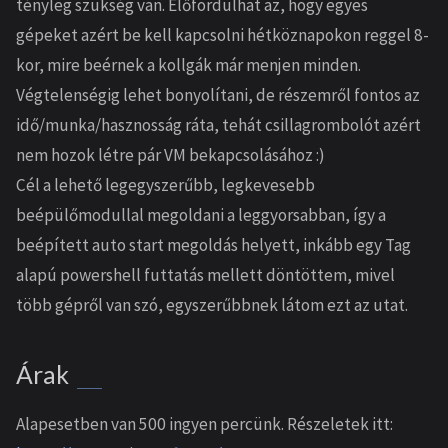
tényleg szükség van. Előfordulhat az, hogy egyes
gépeket azért be kell kapcsolni hétköznapokon reggel 8-
kor, mire beérnek a kollgák már menjen minden.
Végtelenségig lehet bonyolítani, de részemről fontos az
idő/munka/hasznosság ráta, tehát csillagrombolót azért
nem hozok létre pár VM bekapcsolásához :)
Cél a lehető legegyszerűbb, legkevesebb
beépülőmodullal megoldani a leggyorsabban, így a
beépített auto start megoldás helyett, inkább egy Tag
alapú powershell futtatás mellett döntöttem, mivel
több gépről van szó, egyszerűbbnek látom ezt az utat.
Árak
Alapesetben van 500 ingyen percünk. Részeletek itt: