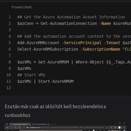
1

## Get the Azure Automation Acount Information
2

$azConn
=
Get-AutomationConnection
-Name
AzureRu
3

4

## Add the automation account context to the ses
5

Add-AzureRMAccount
-ServicePrincipal
-Tenant
$az
6

Select-AzureRMSubscription
-SubscriptionName
"EL
7

8

$azVMs
=
Get-AzureRMVM
|
Where-Object
{
$_
.
Tags
.
A
9

$azVMs
10

## Start VMs
11

$azVMs
|
Start-AzureRMVM
Ezután már csak az időzítőt kell hozzárendelni a
runbookhoz