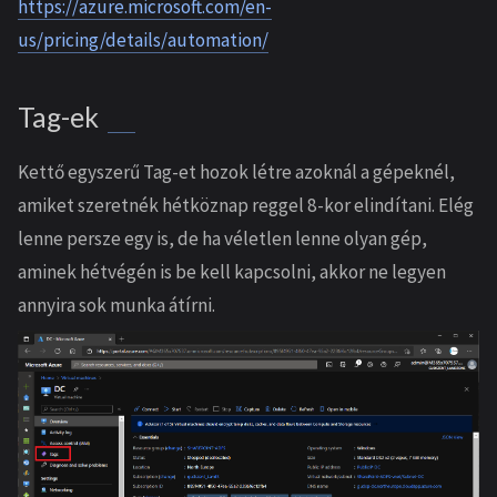
https://azure.microsoft.com/en-
us/pricing/details/automation/
Tag-ek
Kettő egyszerű Tag-et hozok létre azoknál a gépeknél,
amiket szeretnék hétköznap reggel 8-kor elindítani. Elég
lenne persze egy is, de ha véletlen lenne olyan gép,
aminek hétvégén is be kell kapcsolni, akkor ne legyen
annyira sok munka átírni.