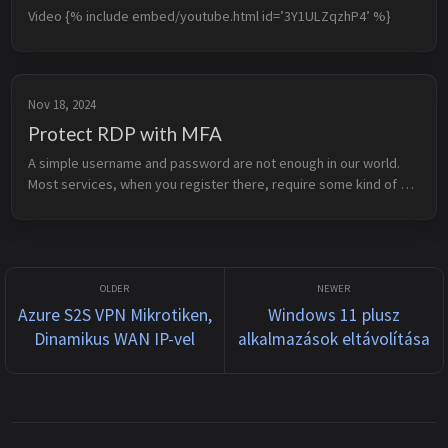
Video {% include embed/youtube.html id=’3Y1ULZqzhP4’ %}
Nov 18, 2024
Protect RDP with MFA
A simple username and password are not enough in our world. 
Most services, when you register there, require some kind of 
MFA, so why not protect RDP as well? Of course, it is always a 
challenge to ...
Azure S2S VPN Mikrotiken,
Windows 11 plusz
Dinamikus WAN IP-vel
alkalmazások eltávolítása