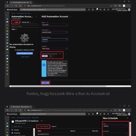
Fontos, hogy hozzunk létre a Run As Account-ot