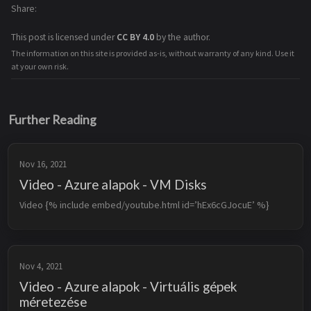
Share
This post is licensed under
CC BY 4.0
by the author.
The information on this site is provided as-is, without warranty of any kind. Use it
at your own risk.
Further Reading
Nov 16, 2021
Video - Azure alapok - VM Disks
Video {% include embed/youtube.html id=’hEx6cGJocuE’ %}
Nov 4, 2021
Video - Azure alapok - Virtuális gépek
méretezése